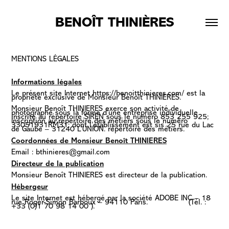
BENOÎT THINIÈRES
MENTIONS LÉGALES
Informations légales
Le présent site Internet
https://benoitthinieres.com/
est la
propriété exclusive de Monsieur Benoît THINIERES.
Monsieur Benoît THINIERES exerce son activité de
photographe sous la forme d’une entreprise individuelle
inscrite au répertoire SIREN sous le numéro 853 255 925;
Inscription au répertoire des métiers sous le numéro
33051931RM31; dont l’établissement est sis 25 rue du Lac
de Gaube – 31240 L’UNION. répertoire des métiers.
Coordonnées de Monsieur Benoît THINIERES
Email : bthinieres@gmail.com
Directeur de la publication
Monsieur Benoît THINIERES est directeur de la publication.
Hébergeur
Le site Internet est hébergé par la société ADOBE INC – 18
rue Roger-Simon Barboux – 94110 Paris. (Tél. :
+33 (0)1 70 98 14 00 ).